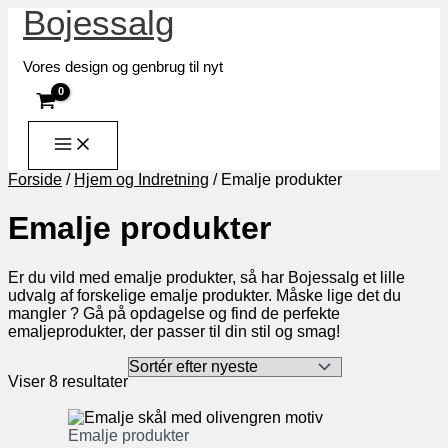
Bojessalg
Gå
til
indholdet
Vores design og genbrug til nyt
Forside
/
Hjem og Indretning
/ Emalje produkter
Emalje produkter
Er du vild med emalje produkter, så har Bojessalg et lille
udvalg af forskelige emalje produkter. Måske lige det du
mangler ? Gå på opdagelse og find de perfekte
emaljeprodukter, der passer til din stil og smag!
Sorteret
Viser 8 resultater
efter
seneste
Emalje produkter