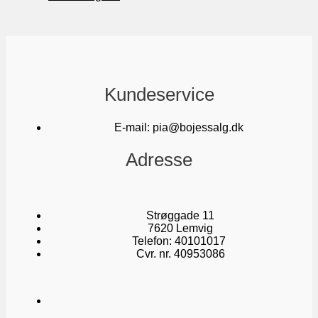
e
r
r
a
v
5
r
e
r
a
v
r
e
r
a
r
e
r
Kundeservice
r
e
E-mail: pia@bojessalg.dk
r
Adresse
Strøggade 11
7620 Lemvig
Telefon: 40101017
Cvr. nr. 40953086