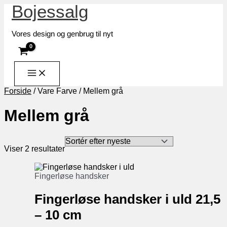
Bojessalg
Gå
til
indholdet
Vores design og genbrug til nyt
Forside
/ Vare Farve / Mellem grå
Mellem grå
Sorteret
Viser 2 resultater
efter
seneste
Fingerløse handsker
Fingerløse handsker i uld 21,5
– 10 cm