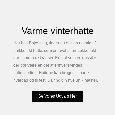
Varme vinterhatte
Her hos Bojessalg, finder du et stort udvalg af
unikke uld hatte, som er lavet af en lækker uld
garn som ikke kradser. En hat som er klassiker,
der bør være en del af enhver kvindes
hattesamling. Hattene kan bruges til både
hverdag og til fest. Så find din nye unik hat her.
Se Vores Udvalg Her