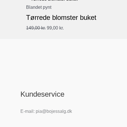
Blandet pynt
Tørrede blomster buket
Den
Den
149,00
kr.
99,00
kr.
oprindelige
aktuelle
pris
pris
var:
er:
149,00 kr..
99,00 kr..
Kundeservice
E-mail: pia@bojessalg.dk