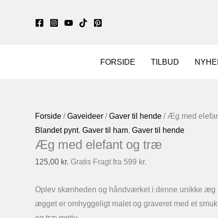
Gå
til
indholdet
FORSIDE
TILBUD
NYHE
Forside
/
Gaveideer
/
Gaver til hende
/ Æg med elefan
Blandet pynt
,
Gaver til ham
,
Gaver til hende
Æg med elefant og træ
125,00
kr.
Gratis Fragt fra 599 kr.
Oplev skønheden og håndværket i denne unikke æg m
ægget er omhyggeligt malet og graveret med et smukt 
og træ motiv.