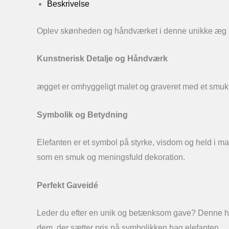
Beskrivelse
Oplev skønheden og håndværket i denne unikke æg m
Kunstnerisk Detalje og Håndværk
ægget er omhyggeligt malet og graveret med et smukt 
Symbolik og Betydning
Elefanten er et symbol på styrke, visdom og held i man
som en smuk og meningsfuld dekoration.
Perfekt Gaveidé
Leder du efter en unik og betænksom gave? Denne hånd
dem, der sætter pris på symbolikken bag elefanten.