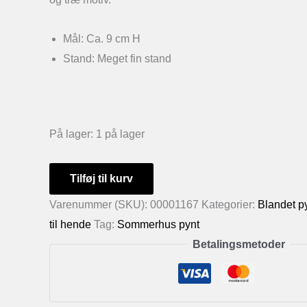
Mål: Ca. 9 cm H
Stand: Meget fin stand
På lager:
1 på lager
Æg
Tilføj til kurv
med
Varenummer (SKU):
00001167
Kategorier:
Blandet p
elefant
til hende
Tag:
Sommerhus pynt
og
Betalingsmetoder
træ
antal