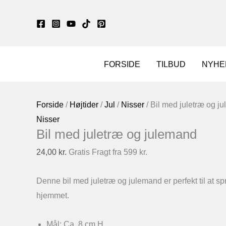
Gå
til
indholdet
FORSIDE
TILBUD
NYHE
Forside
/
Højtider
/
Jul
/
Nisser
/ Bil med juletræ og j
Nisser
Bil med juletræ og julemand
24,00
kr.
Gratis Fragt fra 599 kr.
Denne bil med juletræ og julemand er perfekt til at sp
hjemmet.
Mål: Ca. 8 cm H