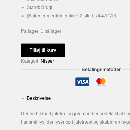
Stand: Brugt
(Batterier medfølger ikke) 2 stk. LR44/AG13
På lager:
1 på lager
Bil
Tilføj til kurv
med
Kategori:
Nisser
juletræ
Betalingsmetoder
og
julemand
antal
Beskrivelse
Denne bil med juletræ og julemand er perfekt til at sp
har små lys, der lyser op i juletræet og skaber en hy