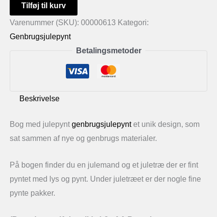
Bog
Tilføj til kurv
med
Varenummer (SKU):
00000613
Kategori:
julepynt
Genbrugsjulepynt
antal
Betalingsmetoder
Beskrivelse
Bog med julepynt
genbrugsjulepynt
et unik design, som
sat sammen af nye og genbrugs materialer.
På bogen finder du en julemand og et juletræ der er fint
pyntet med lys og pynt. Under juletræet er der nogle fine
pynte pakker.