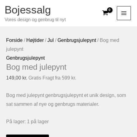
Gå
Bojessalg
til
Vores design og genbrug til nyt
indholdet
Forside
/
Højtider
/
Jul
/
Genbrugsjulepynt
/ Bog med
julepynt
Genbrugsjulepynt
Bog med julepynt
149,00
kr.
Gratis Fragt fra 599 kr.
Bog med julepynt genbrugsjulepynt et unik design, som
sat sammen af nye og genbrugs materialer.
På lager:
1 på lager