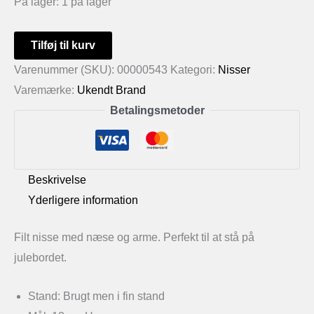
På lager:
1 på lager
Filt
Tilføj til kurv
nisse
Varenummer (SKU):
00000543
Kategori:
Nisser
antal
Varemærke:
Ukendt Brand
Betalingsmetoder
Beskrivelse
Yderligere information
Filt nisse med næse og arme. Perfekt til at stå på
julebordet.
Stand: Brugt men i fin stand