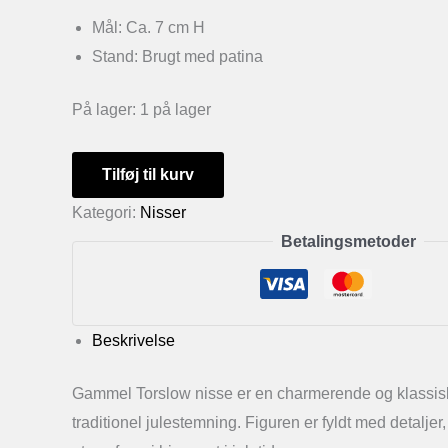
Mål: Ca. 7 cm H
Stand: Brugt med patina
På lager:
1 på lager
Gammel
Tilføj til kurv
Torslow
Kategori:
Nisser
nisse
Betalingsmetoder
antal
Beskrivelse
Gammel Torslow nisse er en charmerende og klassisk ju
traditionel julestemning. Figuren er fyldt med detaljer,