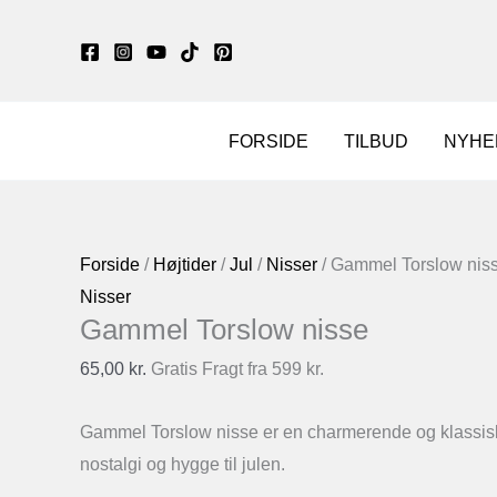
Gå
til
indholdet
FORSIDE
TILBUD
NYHE
Forside
/
Højtider
/
Jul
/
Nisser
/ Gammel Torslow nis
Nisser
Gammel Torslow nisse
65,00
kr.
Gratis Fragt fra 599 kr.
Gammel Torslow nisse er en charmerende og klassisk j
nostalgi og hygge til julen.