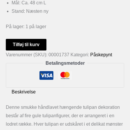
Mål: Ca. 48 cm L
Stand: Næsten ny
På lager:
1 på lager
Håndlavet
Tilføj til kurv
hængende
Varenummer (SKU):
00001737
Kategori:
Påskepynt
tulipan
Betalingsmetoder
dekoration
i
gul
Beskrivelse
papirklip
antal
Denne smukke håndlavet hængende tulipan dekoration
består af fire gule tulipanfigurer, der er arrangeret i en
lodret række. Hver tulipan er udskåret i et delikat mønster