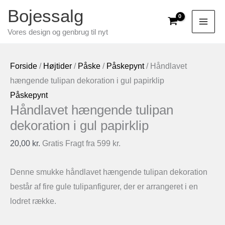
Gå
Bojessalg
til
Vores design og genbrug til nyt
indholdet
Forside
/
Højtider
/
Påske
/
Påskepynt
/ Håndlavet
hængende tulipan dekoration i gul papirklip
Påskepynt
Håndlavet hængende tulipan
dekoration i gul papirklip
20,00
kr.
Gratis Fragt fra 599 kr.
Denne smukke håndlavet hængende tulipan dekoration
består af fire gule tulipanfigurer, der er arrangeret i en
lodret række.