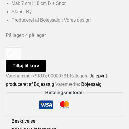
Mål: 7 cm H 8 cm B + Snor
Stand: Ny
Produceret af Bojessalg : Vores design
På lager:
4 på lager
Håndlavet
hjerte
Tilføj til kurv
med
Varenummer (SKU):
00000731
Kategori:
Julepynt
et
produceret af Bojessalg
Varemærke:
Bojessalg
lille
Betalingsmetoder
træ
hjerte
antal
Beskrivelse