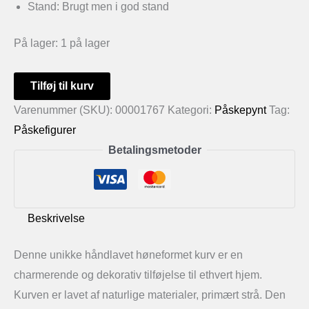
Stand: Brugt men i god stand
På lager:
1 på lager
Håndlavet
Tilføj til kurv
høneformet
Varenummer (SKU):
00001767
Kategori:
Påskepynt
Tag:
kurv
Påskefigurer
antal
Betalingsmetoder
Beskrivelse
Denne unikke håndlavet høneformet kurv er en
charmerende og dekorativ tilføjelse til ethvert hjem.
Kurven er lavet af naturlige materialer, primært strå. Den