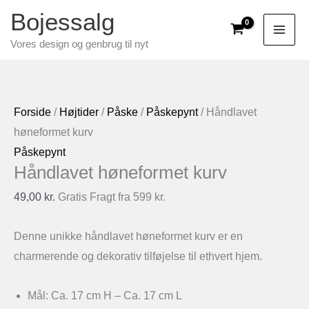
Gå
Bojessalg
til
Vores design og genbrug til nyt
indholdet
Forside
/
Højtider
/
Påske
/
Påskepynt
/ Håndlavet
høneformet kurv
Påskepynt
Håndlavet høneformet kurv
49,00
kr.
Gratis Fragt fra 599 kr.
Denne unikke håndlavet høneformet kurv er en
charmerende og dekorativ tilføjelse til ethvert hjem.
Mål: Ca. 17 cm H – Ca. 17 cm L