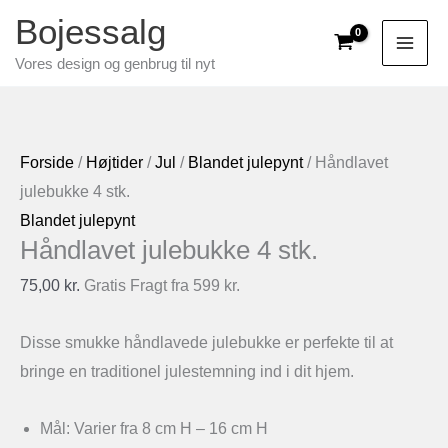
Gå
Bojessalg
til
Vores design og genbrug til nyt
indholdet
Forside
/
Højtider
/
Jul
/
Blandet julepynt
/ Håndlavet
julebukke 4 stk.
Blandet julepynt
Håndlavet julebukke 4 stk.
75,00
kr.
Gratis Fragt fra 599 kr.
Disse smukke håndlavede julebukke er perfekte til at
bringe en traditionel julestemning ind i dit hjem.
Mål: Varier fra 8 cm H – 16 cm H