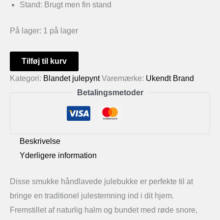
Stand: Brugt men fin stand
På lager:
1 på lager
Håndlavet
Tilføj til kurv
julebukke
Kategori:
Blandet julepynt
Varemærke:
Ukendt Brand
4
Betalingsmetoder
stk.
antal
Beskrivelse
Yderligere information
Disse smukke håndlavede julebukke er perfekte til at
bringe en traditionel julestemning ind i dit hjem.
Fremstillet af naturlig halm og bundet med røde snore,