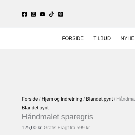
Gå
til
indholdet
FORSIDE
TILBUD
NYHE
Forside
/
Hjem og Indretning
/
Blandet pynt
/ Håndmal
Blandet pynt
Håndmalet sparegris
125,00
kr.
Gratis Fragt fra 599 kr.