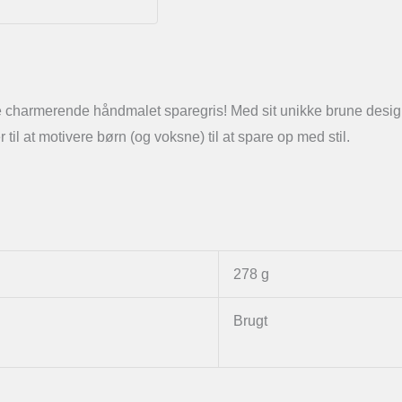
ne charmerende håndmalet sparegris! Med sit unikke brune desi
 til at motivere børn (og voksne) til at spare op med stil.
278 g
Brugt