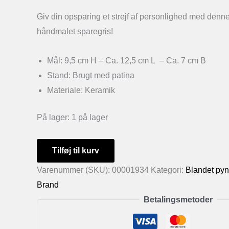
Giv din opsparing et strejf af personlighed med den
håndmalet sparegris!
Mål: 9,5 cm H – Ca. 12,5 cm L – Ca. 7 cm B
Stand: Brugt med patina
Materiale: Keramik
På lager:
1 på lager
Håndmalet
Tilføj til kurv
sparegris
Varenummer (SKU):
00001934
Kategori:
Blandet pyn
antal
Brand
Betalingsmetoder