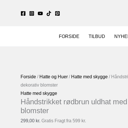
Gå
til
indholdet
FORSIDE
TILBUD
NYHE
Forside
/
Hatte og Huer
/
Hatte med skygge
/ Håndstr
dekorativ blomster
Hatte med skygge
Håndstrikket rødbrun uldhat med
blomster
299,00
kr.
Gratis Fragt fra 599 kr.