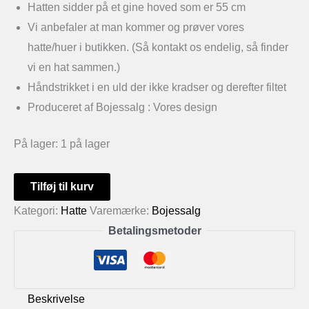
Hatten sidder på et gine hoved som er 55 cm
Vi anbefaler at man kommer og prøver vores
hatte/huer i butikken. (Så kontakt os endelig, så finder
vi en hat sammen.)
Håndstrikket i en uld der ikke kradser og derefter filtet
Produceret af Bojessalg : Vores design
På lager:
1 på lager
Håndstrikket
Tilføj til kurv
sort
Kategori:
Hatte
Varemærke:
Bojessalg
filthat
Betalingsmetoder
med
blomst
antal
Beskrivelse