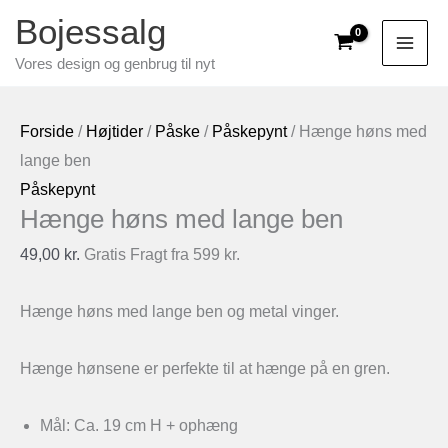
Gå
Bojessalg
til
Vores design og genbrug til nyt
indholdet
Forside
/
Højtider
/
Påske
/
Påskepynt
/ Hænge høns med
lange ben
Påskepynt
Hænge høns med lange ben
49,00
kr.
Gratis Fragt fra 599 kr.
Hænge høns med lange ben og metal vinger.
Hænge hønsene er perfekte til at hænge på en gren.
Mål: Ca. 19 cm H + ophæng