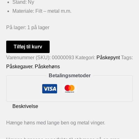
Stand: Ny
Materiale: Filt – metal m.m.
På lager:
1 på lager
Hænge
Tilføj til kurv
høns
Varenummer (SKU):
00000093
Kategori:
Påskepynt
Tags:
med
Påskegaver
,
Påskehøns
lange
Betalingsmetoder
ben
antal
Beskrivelse
Hænge høns med lange ben og metal vinger.