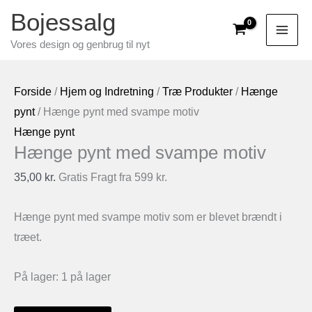
Gå
Bojessalg
til
Vores design og genbrug til nyt
indholdet
Forside
/
Hjem og Indretning
/
Træ Produkter
/
Hænge
pynt
/ Hænge pynt med svampe motiv
Hænge pynt
Hænge pynt med svampe motiv
35,00
kr.
Gratis Fragt fra 599 kr.
Hænge pynt med svampe motiv som er blevet brændt i
træet.
På lager:
1 på lager