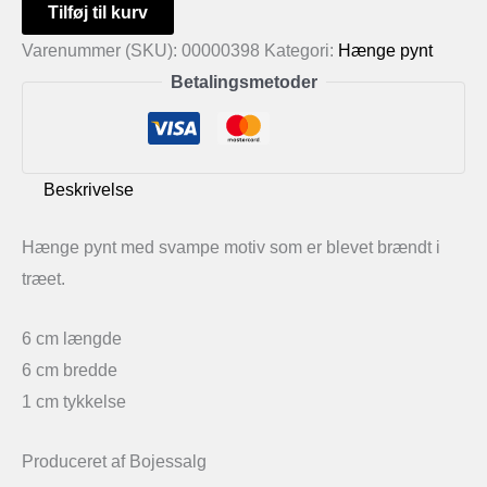
Hænge
Tilføj til kurv
pynt
Varenummer (SKU):
00000398
Kategori:
Hænge pynt
med
Betalingsmetoder
svampe
motiv
antal
Beskrivelse
Hænge pynt med svampe motiv som er blevet brændt i
træet.
6 cm længde
6 cm bredde
1 cm tykkelse
Produceret af Bojessalg