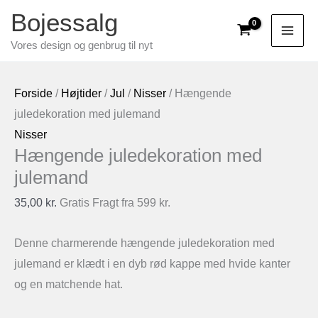
Gå
Bojessalg
til
Vores design og genbrug til nyt
indholdet
Forside
/
Højtider
/
Jul
/
Nisser
/ Hængende
juledekoration med julemand
Nisser
Hængende juledekoration med
julemand
35,00
kr.
Gratis Fragt fra 599 kr.
Denne charmerende hængende juledekoration med
julemand er klædt i en dyb rød kappe med hvide kanter
og en matchende hat.