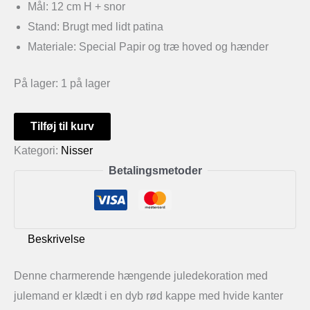
Mål: 12 cm H + snor
Stand: Brugt med lidt patina
Materiale: Special Papir og træ hoved og hænder
På lager:
1 på lager
Hængende
Tilføj til kurv
juledekoration
Kategori:
Nisser
med
Betalingsmetoder
julemand
antal
Beskrivelse
Denne charmerende hængende juledekoration med
julemand er klædt i en dyb rød kappe med hvide kanter