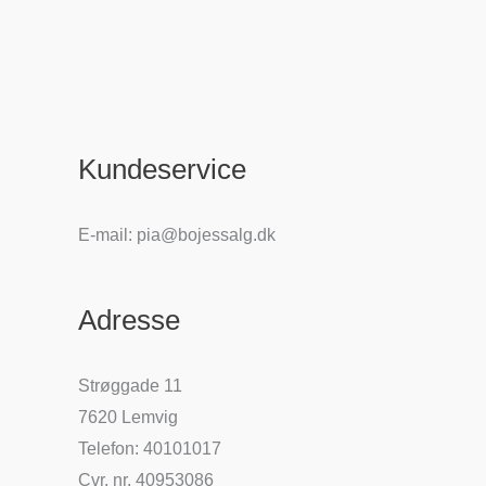
Kundeservice
E-mail: pia@bojessalg.dk
Adresse
Strøggade 11
7620 Lemvig
Telefon: 40101017
Cvr. nr. 40953086