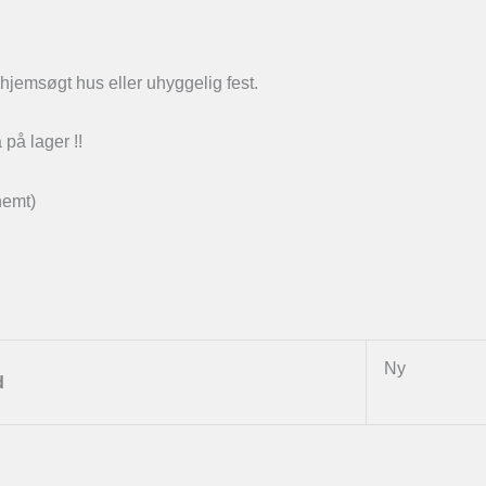
hjemsøgt hus eller uhyggelig fest.
 på lager !!
nemt)
Ny
d