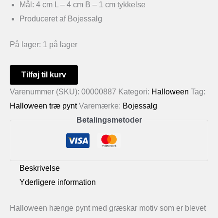
Mål: 4 cm L – 4 cm B – 1 cm tykkelse
Produceret af Bojessalg
På lager:
1 på lager
Halloween
Tilføj til kurv
hænge
Varenummer (SKU):
00000887
Kategori:
Halloween
Tag:
pynt
Halloween træ pynt
Varemærke:
Bojessalg
med
Betalingsmetoder
græskar
motiv
antal
Beskrivelse
Yderligere information
Halloween hænge pynt med græskar motiv som er blevet