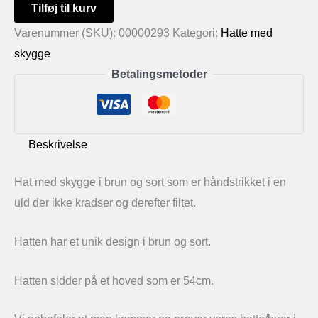
Hat
Tilføj til kurv
med
Varenummer (SKU):
00000293
Kategori:
Hatte med
skygge
skygge
i
Betalingsmetoder
brun
og
sort
Beskrivelse
antal
Hat med skygge i brun og sort som er håndstrikket i en
uld der ikke kradser og derefter filtet.
Hatten har et unik design i brun og sort.
Hatten sidder på et hoved som er 54cm.