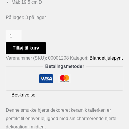
Mål: 19,5 cm D
På lager:
3 på lager
Hjerte
dekoreret
Tilføj til kurv
keramik
Varenummer (SKU):
00001208
Kategori:
Blandet julepynt
tallerken
Betalingsmetoder
antal
Beskrivelse
Denne smukke hjerte dekoreret keramik tallerken er
perfekt til enhver lejlighed med sin charmerende hjerte-
dekoration i midten.