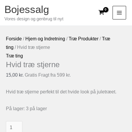
Gå
Bojessalg
til
Vores design og genbrug til nyt
indholdet
Forside
/
Hjem og Indretning
/
Træ Produkter
/
Træ
ting
/ Hvid træ stjerne
Træ ting
Hvid træ stjerne
15,00
kr.
Gratis Fragt fra 599 kr.
Hvid træ stjerne perfekt til det hvide look på juletræet.
På lager:
3 på lager
Hvid