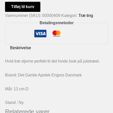
træ
Tilføj til kurv
stjerne
Varenummer (SKU):
00000409
Kategori:
Træ ting
antal
Betalingsmetoder
Beskrivelse
Hvid træ stjerne perfekt til det hvide look på juletræet.
Brand: Det Gamle Apotek Engros Danmark
Mål: 13 cm D
Stand : Ny
Relaterede varer