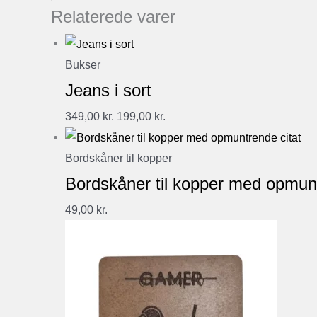
Relaterede varer
Bukser
Jeans i sort
Den
Den
349,00
kr.
199,00
kr.
oprindelige
aktuelle
pris
pris
Bordskåner til kopper
var:
er:
Bordskåner til kopper med opmunt
349,00 kr..
199,00 kr..
49,00
kr.