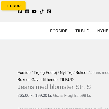
Gå
til
indholdet
FORSIDE
TILBUD
NYHE
Forside
/
Tøj og Fodtøj
/
Nyt Tøj
/
Bukser
/ Jeans med 
Bukser
,
Gaver til hende
,
TILBUD
Jeans med blomster Str. S
Den
Den
265,00
kr.
199,00
kr.
Gratis Fragt fra 599 kr.
oprindelige
aktuelle