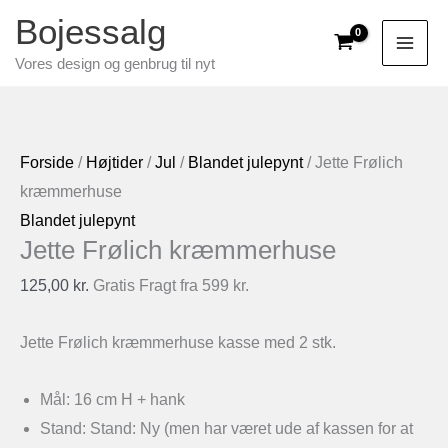
Gå
Bojessalg
til
Vores design og genbrug til nyt
indholdet
Forside
/
Højtider
/
Jul
/
Blandet julepynt
/ Jette Frølich
kræmmerhuse
Blandet julepynt
Jette Frølich kræmmerhuse
125,00
kr.
Gratis Fragt fra 599 kr.
Jette Frølich kræmmerhuse kasse med 2 stk.
Mål: 16 cm H + hank
Stand: Stand: Ny (men har været ude af kassen for at