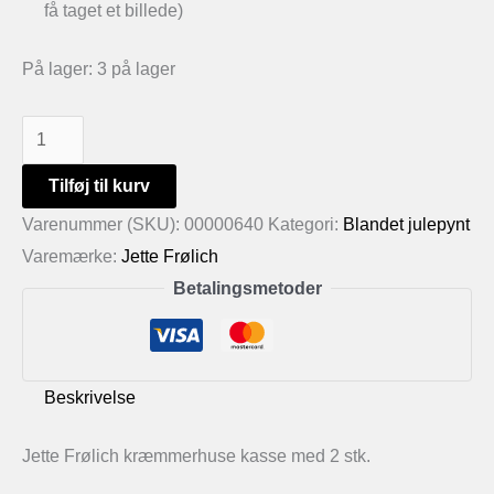
få taget et billede)
På lager:
3 på lager
Jette
Frølich
Tilføj til kurv
kræmmerhuse
Varenummer (SKU):
00000640
Kategori:
Blandet julepynt
antal
Varemærke:
Jette Frølich
Betalingsmetoder
Beskrivelse
Jette Frølich kræmmerhuse kasse med 2 stk.