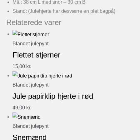
Mål: 38 cm L med snor – 30 cm B
Stand: (Julehjerte har desværre en plet bagpå)
Relaterede varer
Blandet julepynt
Flettet stjerner
15,00
kr.
Blandet julepynt
Jule papirklip hjerte i rød
49,00
kr.
Blandet julepynt
Snemænd