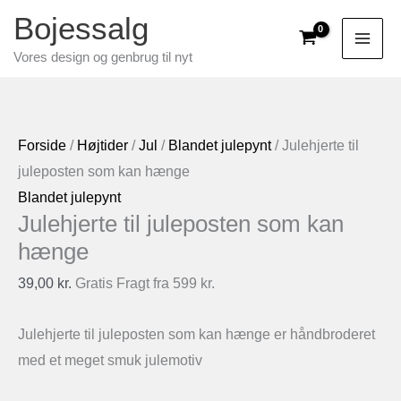
Gå
Bojessalg
til
Vores design og genbrug til nyt
indholdet
Forside
/
Højtider
/
Jul
/
Blandet julepynt
/ Julehjerte til
juleposten som kan hænge
Blandet julepynt
Julehjerte til juleposten som kan
hænge
39,00
kr.
Gratis Fragt fra 599 kr.
Julehjerte til juleposten som kan hænge er håndbroderet
med et meget smuk julemotiv