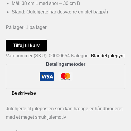
Mål: 38 cm L med snor – 30 cm B
Stand: (Julehjerte har desværre en plet bagpå)
På lager:
1 på lager
Julehjerte
Tilføj til kurv
til
Varenummer (SKU):
00000654
Kategori:
Blandet julepynt
juleposten
Betalingsmetoder
som
kan
hænge
Beskrivelse
antal
Julehjerte til juleposten som kan hænge er håndbroderet
med et meget smuk julemotiv