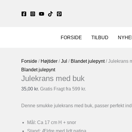
Gå
til
indholdet
FORSIDE
TILBUD
NYHE
Forside
/
Højtider
/
Jul
/
Blandet julepynt
/ Julekrans 
Blandet julepynt
Julekrans med buk
35,00
kr.
Gratis Fragt fra 599 kr.
Denne smukke julekrans med buk, passer perfekt ind ti
Mål: Ca 17 cm H + snor
Stand: Ældre med lidt patina