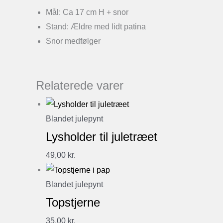
Mål: Ca 17 cm H + snor
Stand: Ældre med lidt patina
Snor medfølger
Relaterede varer
Blandet julepynt
Lysholder til juletræet
49,00
kr.
Blandet julepynt
Topstjerne
35,00
kr.