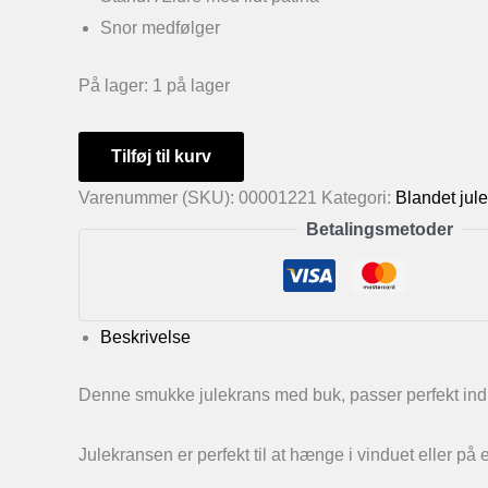
Snor medfølger
På lager:
1 på lager
Julekrans
Tilføj til kurv
med
Varenummer (SKU):
00001221
Kategori:
Blandet jul
buk
Betalingsmetoder
antal
Beskrivelse
Denne smukke julekrans med buk, passer perfekt ind ti
Julekransen er perfekt til at hænge i vinduet eller på e