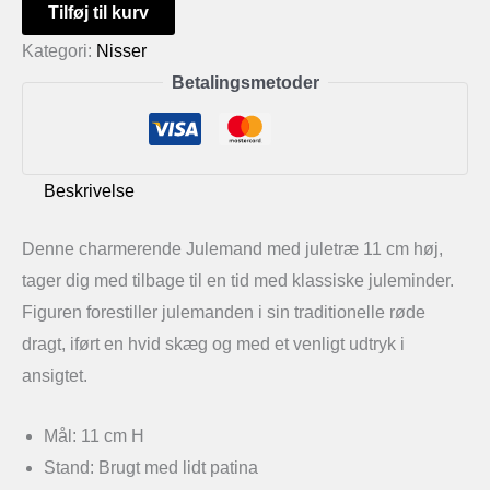
Julemand
Tilføj til kurv
med
Kategori:
Nisser
juletræ
Betalingsmetoder
11
cm
antal
Beskrivelse
Denne charmerende Julemand med juletræ 11 cm høj,
tager dig med tilbage til en tid med klassiske juleminder.
Figuren forestiller julemanden i sin traditionelle røde
dragt, iført en hvid skæg og med et venligt udtryk i
ansigtet.
Mål: 11 cm H
Stand: Brugt med lidt patina