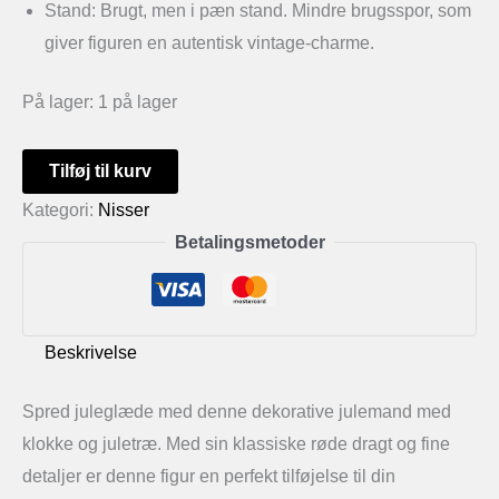
Stand: Brugt, men i pæn stand. Mindre brugsspor, som
giver figuren en autentisk vintage-charme.
På lager:
1 på lager
Julemand
Tilføj til kurv
med
Kategori:
Nisser
klokke
Betalingsmetoder
og
juletræ
-
Beskrivelse
Festlig
Figur
Spred juleglæde med denne dekorative julemand med
antal
klokke og juletræ. Med sin klassiske røde dragt og fine
detaljer er denne figur en perfekt tilføjelse til din