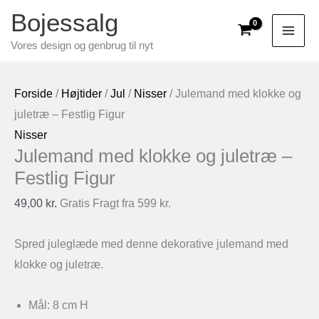
Gå
Bojessalg
til
Vores design og genbrug til nyt
indholdet
Forside
/
Højtider
/
Jul
/
Nisser
/ Julemand med klokke og
juletræ – Festlig Figur
Nisser
Julemand med klokke og juletræ –
Festlig Figur
49,00
kr.
Gratis Fragt fra 599 kr.
Spred juleglæde med denne dekorative julemand med
klokke og juletræ.
Mål: 8 cm H