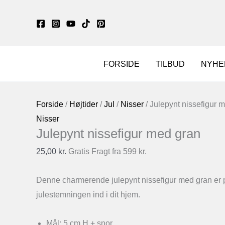
Gå
til
indholdet
FORSIDE
TILBUD
NYHE
Forside
/
Højtider
/
Jul
/
Nisser
/ Julepynt nissefigur 
Nisser
Julepynt nissefigur med gran
25,00
kr.
Gratis Fragt fra 599 kr.
Denne charmerende julepynt nissefigur med gran er per
julestemningen ind i dit hjem.
Mål: 5 cm H + snor