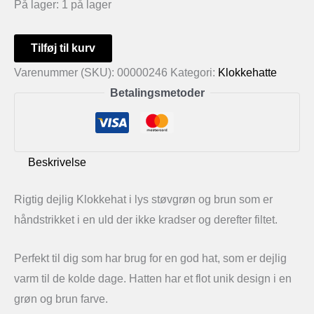
På lager:
1 på lager
Klokkehat
Tilføj til kurv
i
Varenummer (SKU):
00000246
Kategori:
Klokkehatte
lys
Betalingsmetoder
støvgrøn
og
brun
Beskrivelse
antal
Rigtig dejlig Klokkehat i lys støvgrøn og brun som er
håndstrikket i en uld der ikke kradser og derefter filtet.
Perfekt til dig som har brug for en god hat, som er dejlig
varm til de kolde dage. Hatten har et flot unik design i en
grøn og brun farve.