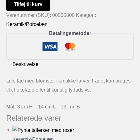
Lille
Tilføj til kurv
fad
Varenummer (SKU):
00000800
Kategori:
med
Keramik/Porcelæn
blomster
Betalingsmetoder
antal
Beskrivelse
Lille fad med blomster i smukke farver. Fadet kan bruges
til chokolade eller til kunstig fyrfadslys.
Mål:
3 cm H – 14 cm L – 13 cm B
Relaterede varer
Keramik/Porcelæn