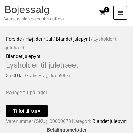
Gå
Bojessalg
til
Vores design og genbrug til nyt
indholdet
Forside
/
Højtider
/
Jul
/
Blandet julepynt
/ Lysholder til
juletræet
Blandet julepynt
Lysholder til juletræet
35,00
kr.
Gratis Fragt fra 599 kr.
På lager:
1 på lager
Lysholder
Tilføj til kurv
til
Varenummer (SKU):
00000678
Kategori:
Blandet julepynt
juletræet
Betalingsmetoder