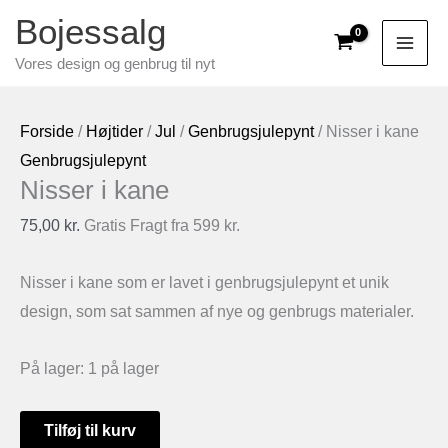
Gå
Bojessalg
til
Vores design og genbrug til nyt
indholdet
Forside
/
Højtider
/
Jul
/
Genbrugsjulepynt
/ Nisser i kane
Genbrugsjulepynt
Nisser i kane
75,00
kr.
Gratis Fragt fra 599 kr.
Nisser i kane som er lavet i genbrugsjulepynt et unik
design, som sat sammen af nye og genbrugs materialer.
På lager:
1 på lager
Nisser
Tilføj til kurv