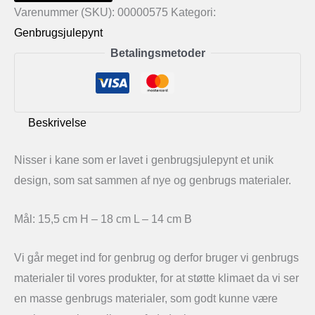
i
Varenummer (SKU):
00000575
Kategori:
kane
Genbrugsjulepynt
antal
Betalingsmetoder
Beskrivelse
Nisser i kane som er lavet i genbrugsjulepynt et unik
design, som sat sammen af nye og genbrugs materialer.
Mål: 15,5 cm H – 18 cm L – 14 cm B
Vi går meget ind for genbrug og derfor bruger vi genbrugs
materialer til vores produkter, for at støtte klimaet da vi ser
en masse genbrugs materialer, som godt kunne være