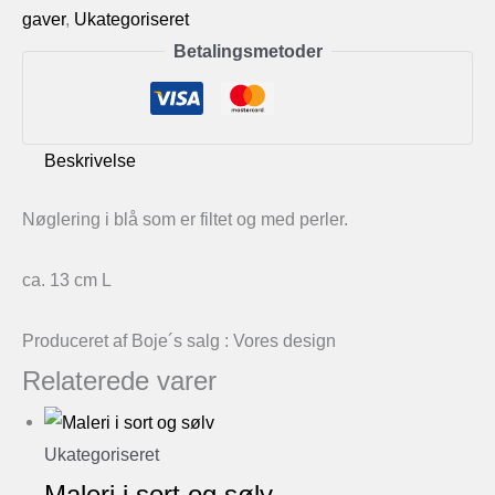
blå
gaver
,
Ukategoriseret
antal
Betalingsmetoder
Beskrivelse
Nøglering i blå som er filtet og med perler.
ca. 13 cm L
Produceret af Boje´s salg : Vores design
Relaterede varer
Ukategoriseret
Maleri i sort og sølv