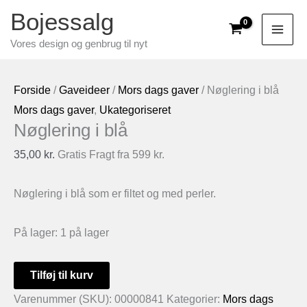
Gå
Bojessalg
til
Vores design og genbrug til nyt
indholdet
Forside
/
Gaveideer
/
Mors dags gaver
/ Nøglering i blå
Mors dags gaver
,
Ukategoriseret
Nøglering i blå
35,00
kr.
Gratis Fragt fra 599 kr.
Nøglering i blå som er filtet og med perler.
På lager:
1 på lager
Nøglering
Tilføj til kurv
i
Varenummer (SKU):
00000841
Kategorier:
Mors dags