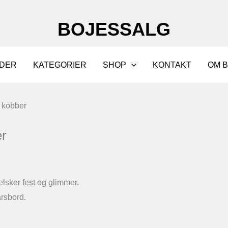
BOJESSALG
DER
KATEGORIER
SHOP
KONTAKT
OM 
g kobber
er
 elsker fest og glimmer,
årsbord.