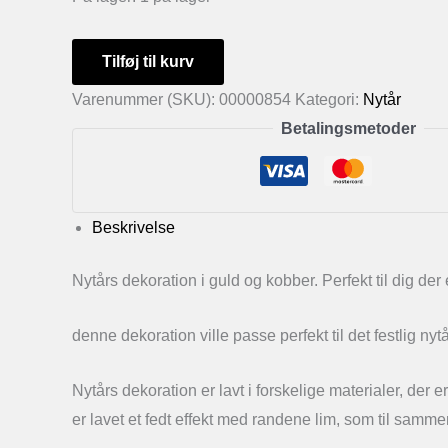
Nytårs
Tilføj til kurv
dekoration
Varenummer (SKU):
00000854
Kategori:
Nytår
i
Betalingsmetoder
guld
og
kobber
antal
Beskrivelse
Nytårs dekoration i guld og kobber. Perfekt til dig der
denne dekoration ville passe perfekt til det festlig nyt
Nytårs dekoration er lavt i forskelige materialer, der 
er lavet et fedt effekt med randene lim, som til samme