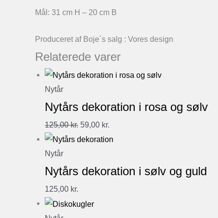
Mål: 31 cm H – 20 cm B
Produceret af Boje´s salg : Vores design
Relaterede varer
Nytår
Nytårs dekoration i rosa og sølv
Den
Den
125,00
kr.
59,00
kr.
oprindelige
aktuelle
pris
pris
Nytår
var:
er:
Nytårs dekoration i sølv og guld
125,00 kr..
59,00 kr..
125,00
kr.