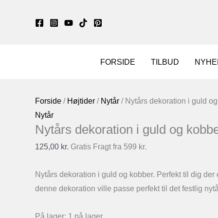
Gå
til
indholdet
FORSIDE
TILBUD
NYHE
Forside
/
Højtider
/
Nytår
/ Nytårs dekoration i guld o
Nytår
Nytårs dekoration i guld og kobb
125,00
kr.
Gratis Fragt fra 599 kr.
Nytårs dekoration i guld og kobber. Perfekt til dig der
denne dekoration ville passe perfekt til det festlig nyt
På lager:
1 på lager