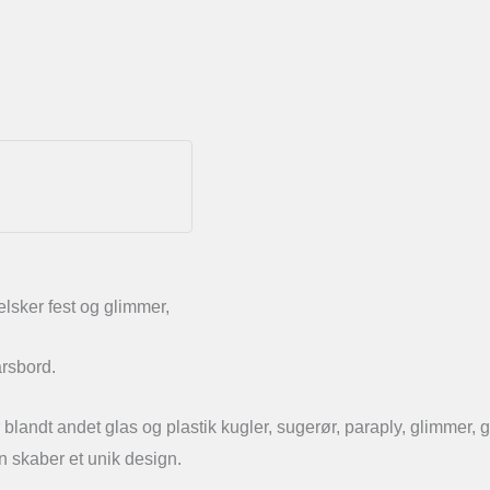
 elsker fest og glimmer,
årsbord.
er blandt andet glas og plastik kugler, sugerør, paraply, glimmer, 
n skaber et unik design.