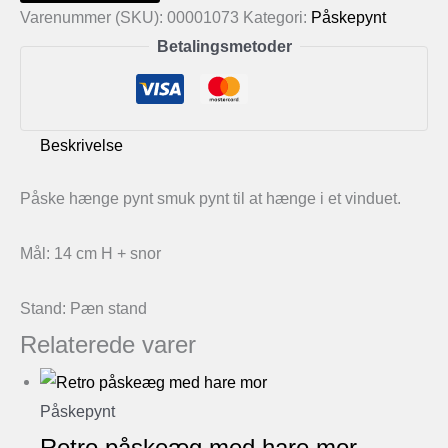
hænge
Varenummer (SKU):
00001073
Kategori:
Påskepynt
pynt
Betalingsmetoder
antal
Beskrivelse
Påske hænge pynt smuk pynt til at hænge i et vinduet.
Mål: 14 cm H + snor
Stand: Pæn stand
Relaterede varer
Påskepynt
Retro påskeæg med hare mor