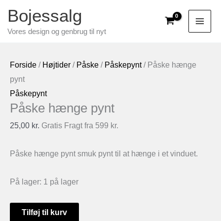
Gå
Bojessalg
til
Vores design og genbrug til nyt
indholdet
Forside
/
Højtider
/
Påske
/
Påskepynt
/ Påske hænge
pynt
Påskepynt
Påske hænge pynt
25,00
kr.
Gratis Fragt fra 599 kr.
Påske hænge pynt smuk pynt til at hænge i et vinduet.
På lager:
1 på lager
Påske
Tilføj til kurv