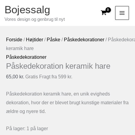
Gå
Bojessalg
til
Vores design og genbrug til nyt
indholdet
Forside
/
Højtider
/
Påske
/
Påskedekorationer
/ Påskedekora
keramik hare
Påskedekorationer
Påskedekoration keramik hare
65,00
kr.
Gratis Fragt fra 599 kr.
Påskedekoration keramik hare, en unik evigheds
dekoration, hvor der er blevet brugt kunstige materialer fra
ældre og nyere tid.
På lager:
1 på lager