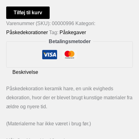
Påskedekoration
Tilføj til kurv
keramik
Varenummer (SKU):
00000996
Kategori:
hare
Påskedekorationer
Tag:
Påskegaver
antal
Betalingsmetoder
Beskrivelse
Påskedekoration keramik hare, en unik evigheds
dekoration, hvor der er blevet brugt kunstige materialer fra
ældre og nyere tid.
(Materialerne har ikke været i brug før.)