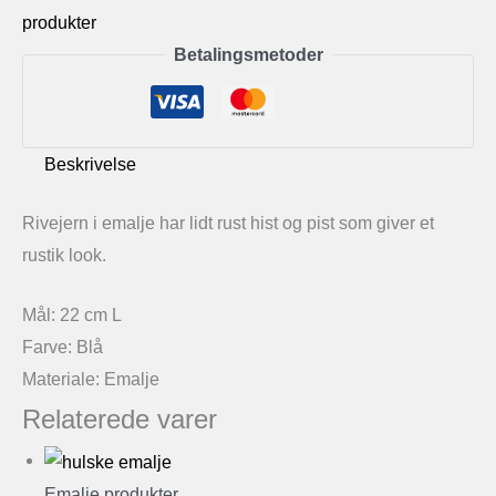
emalje
produkter
antal
Betalingsmetoder
Beskrivelse
Rivejern i emalje har lidt rust hist og pist som giver et
rustik look.
Mål: 22 cm L
Farve: Blå
Materiale: Emalje
Relaterede varer
Emalje produkter