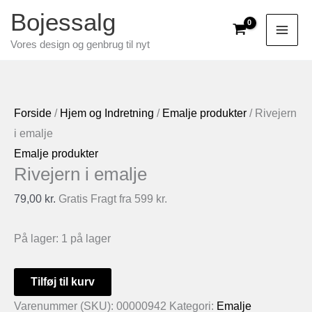
Gå
Bojessalg
til
Vores design og genbrug til nyt
indholdet
Forside
/
Hjem og Indretning
/
Emalje produkter
/ Rivejern
i emalje
Emalje produkter
Rivejern i emalje
79,00
kr.
Gratis Fragt fra 599 kr.
På lager:
1 på lager
Rivejern
Tilføj til kurv
i
Varenummer (SKU):
00000942
Kategori:
Emalje