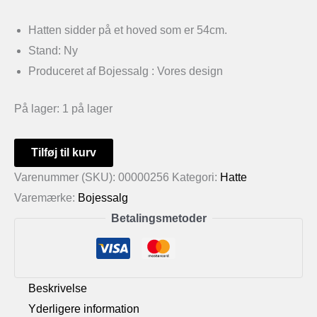
Hatten sidder på et hoved som er 54cm.
Stand: Ny
Produceret af Bojessalg : Vores design
På lager:
1 på lager
Sandfarvet
Tilføj til kurv
hat
Varenummer (SKU):
00000256
Kategori:
Hatte
antal
Varemærke:
Bojessalg
Betalingsmetoder
Beskrivelse
Yderligere information