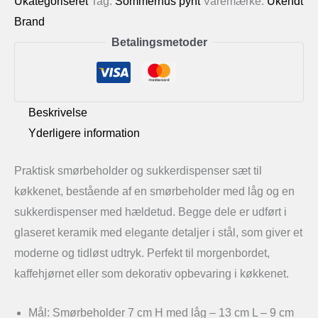
Ukategoriseret
Tag:
Sommerhus pynt
Varemærke:
Ukendt
i
Brand
Keramik
Betalingsmetoder
og
Stål
antal
Beskrivelse
Yderligere information
Praktisk smørbeholder og sukkerdispenser sæt til
køkkenet, bestående af en smørbeholder med låg og en
sukkerdispenser med hældetud. Begge dele er udført i
glaseret keramik med elegante detaljer i stål, som giver et
moderne og tidløst udtryk. Perfekt til morgenbordet,
kaffehjørnet eller som dekorativ opbevaring i køkkenet.
Mål: Smørbeholder 7 cm H med låg – 13 cm L – 9 cm