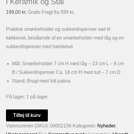
i Keramik og Stål
199,00
kr.
Gratis Fragt fra 599 kr.
Praktisk smørbeholder og sukkerdispenser sæt til
køkkenet, bestående af en smørbeholder med låg og en
sukkerdispenser med hældetud.
Mål: Smørbeholder 7 cm H med låg – 13 cm L – 9 cm
B / Sukkerdispenser Ca. 18 cm H med tud – 7 cm D
Stand: Brugt med lidt patina
På lager:
1 på lager
Smørbeholder
Tilføj til kurv
og
Varenummer (SKU):
00002156
Kategorier:
Nyheder
,
Sukkerdispenser