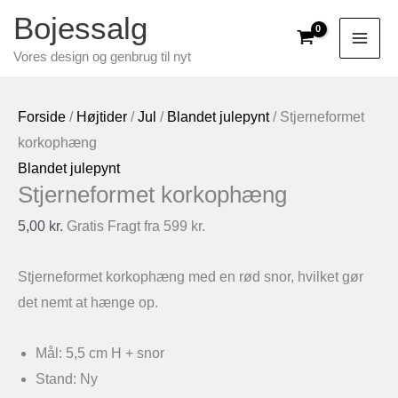
Gå
Bojessalg
til
Vores design og genbrug til nyt
indholdet
Forside
/
Højtider
/
Jul
/
Blandet julepynt
/ Stjerneformet
korkophæng
Blandet julepynt
Stjerneformet korkophæng
5,00
kr.
Gratis Fragt fra 599 kr.
Stjerneformet korkophæng med en rød snor, hvilket gør
det nemt at hænge op.
Mål: 5,5 cm H + snor
Stand: Ny