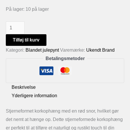
På lager:
10 på lager
Stjerneformet
korkophæng
Tilføj til kurv
antal
Kategori:
Blandet julepynt
Varemærke:
Ukendt Brand
Betalingsmetoder
Beskrivelse
Yderligere information
Stjerneformet korkophæng med en rød snor, hvilket gør
det nemt at hænge op. Dette stjerneformede korkophæng
er perfekt til at tilføre et naturligt og rustikt touch til din