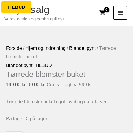
Gå
Bojessalg
til
Vores design og genbrug til nyt
indholdet
Forside
/
Hjem og Indretning
/
Blandet pynt
/ Tørrede
blomster buket
Blandet pynt
,
TILBUD
Tørrede blomster buket
Den
Den
149,00
kr.
99,00
kr.
Gratis Fragt fra 599 kr.
oprindelige
aktuelle
Tørrede blomster buket i gul, hvid og naturfarver.
pris
pris
var:
er:
På lager:
3 på lager
149,00 kr..
99,00 kr..