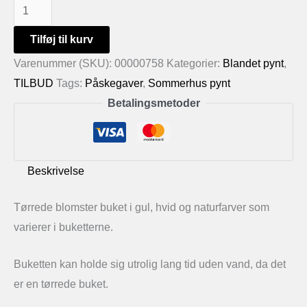
Tørrede
blomster
Tilføj til kurv
buket
Varenummer (SKU):
00000758
Kategorier:
Blandet pynt
,
antal
TILBUD
Tags:
Påskegaver
,
Sommerhus pynt
Betalingsmetoder
Beskrivelse
Tørrede blomster buket i gul, hvid og naturfarver som
varierer i buketterne.
Buketten kan holde sig utrolig lang tid uden vand, da det
er en tørrede buket.