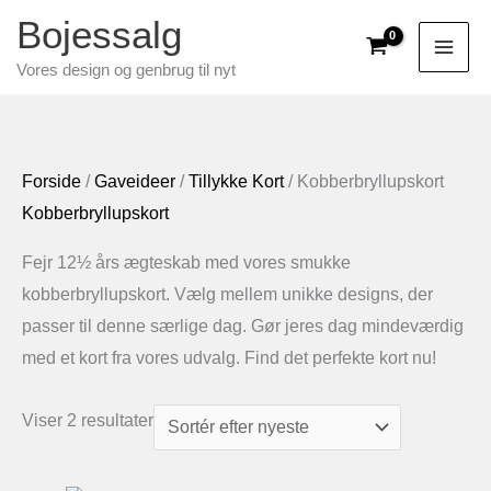
Gå
Bojessalg
til
Vores design og genbrug til nyt
indholdet
Forside
/
Gaveideer
/
Tillykke Kort
/ Kobberbryllupskort
Kobberbryllupskort
Fejr 12½ års ægteskab med vores smukke
kobberbryllupskort. Vælg mellem unikke designs, der
passer til denne særlige dag. Gør jeres dag mindeværdig
med et kort fra vores udvalg. Find det perfekte kort nu!
Sorteret
Viser 2 resultater
efter
seneste