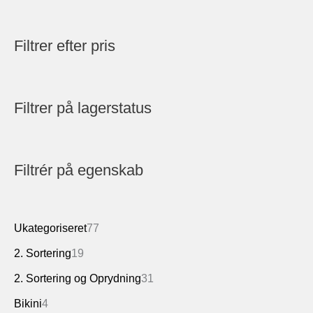
Filtrer efter pris
Filtrer på lagerstatus
Filtrér på egenskab
7
Ukategoriseret
77
7
1
2. Sortering
19
v
9
3
2. Sortering og Oprydning
31
a
v
1
4
Bikini
4