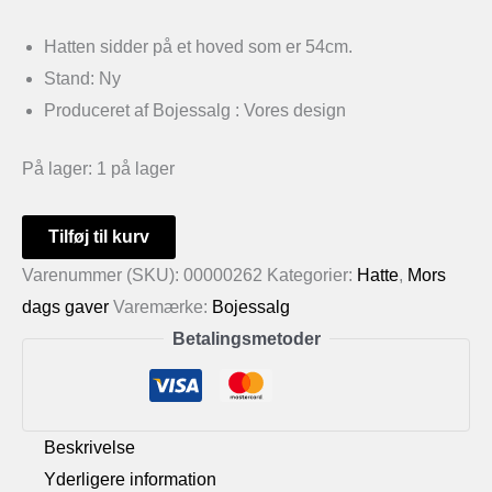
Hatten sidder på et hoved som er 54cm.
Stand: Ny
Produceret af Bojessalg : Vores design
På lager:
1 på lager
Hat
Tilføj til kurv
i
Varenummer (SKU):
00000262
Kategorier:
Hatte
,
Mors
lilla
dags gaver
Varemærke:
Bojessalg
farver
Betalingsmetoder
antal
Beskrivelse
Yderligere information