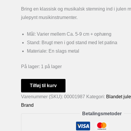
Bring en klassisk og musikalsk stemning ind i julen
julepynt musikinstrumenter.
Mål: Varier mellem Ca. 5-9 cm + ophæng
Stand: Brugt men i god stand med let patina
Materiale: En slags metal
På lager:
1 på lager
Julepynt
Tilføj til kurv
musikinstrumenter
Varenummer (SKU):
00001987
Kategori:
Blandet jul
i
Brand
metal
Betalingsmetoder
sæt
af