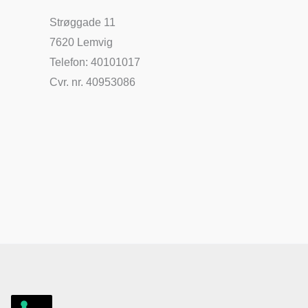
Strøggade 11
7620 Lemvig
Telefon: 40101017
Cvr. nr. 40953086