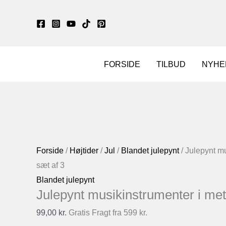
Gå
til
indholdet
FORSIDE
TILBUD
NYHE
Forside
/
Højtider
/
Jul
/
Blandet julepynt
/ Julepynt mu
sæt af 3
Blandet julepynt
Julepynt musikinstrumenter i met
99,00
kr.
Gratis Fragt fra 599 kr.