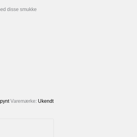
 med disse smukke
epynt
Varemærke:
Ukendt