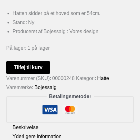
Hatten sidder på et hoved som er 54cm.
Stand: Ny
Produceret af Bojessalg : Vores design
På lager:
1 på lager
Sjov
Tilføj til kurv
hat
Varenummer (SKU):
00000248
Kategori:
Hatte
antal
Varemærke:
Bojessalg
Betalingsmetoder
Beskrivelse
Yderligere information